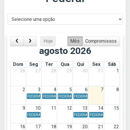
Hoje
Mês
Compromissos
agosto 2026
Dom
Seg
Ter
Qua
Qui
Sex
Sáb
26
27
28
29
30
31
1
2
3
4
5
6
7
8
FEDERAL - Calendário Federal - Data de vencimento: Dia 03
FEDERAL - Calendário Federal - Data de vencimento
FEDERAL - Calendário Federal - Data de v
FEDERAL - Calendário Federal - 
9
10
11
12
13
14
15
FEDERAL - Calendário Federal - Data de vencimento: Dia 10
FEDERAL - Calendário Federal - 
FEDERAL - Calendário F
16
17
18
19
20
21
22